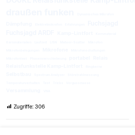
DO0KL Relaisfunkstelle Kamp-Lintfo
draußen funken
Dynamisches Mikrofon
Fuchsjagd
Dämpfung
Elektretmikrofon
Erfahrungen
Fuchsjagd ARDF
Kamp-Lintfort
Kernmaterial
Kernmaterialien
Laufzeit
LISN
Meteor-Scatter
Mikrofon
Mikrofone
Mikrofonbelegungen
Mikrofonschaltungen
portabel
Relais
Mikrofontest
Phasenverschiebeung
Relaisfunkstelle Kamp-Lintfort
Ringkerne
Selbstbau
Spectrum Analyzer
Störstrahlmessung
Temperaturverhalten
Test
Tricks
Vergussmasse
Versammlung
VNA
Zugriffe:
306
© 2026
Lima 07 – OV Kamp-Lintfort
Nach oben
↑