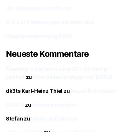
3D-Antennenausrichtung
S11 + S21 Messungen mit dem VNA
Hauptversammlung 2026
Neueste Kommentare
Foxoring in Haltern – Lima 07 – OV Kamp-
Lintfort
zu
80m Peilempfänger von DB7JD
dk3ts Karl-Heinz Thiel
zu
Neues Rufzeichen
DL4CQ
zu
Antenne montiert
Stefan
zu
Neues Rufzeichen