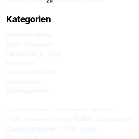
Volker DJ8VW
zu
Neues Rufzeichen
Kategorien
Aktuelles – Relais
ARDF – Funksport
Funkbetrieb & Tricks
RadioAktiv
Technik & Projekte
Vereinsleben
Vereinsupdates
1 Port + 2 Port-Messungen
70cm
Amateurfunk
Antennenrotor
Balun
ARDF
ausflug
Bastelprojekt
Aufbauarbeiten
Castle on the air
COTA
DO0KL