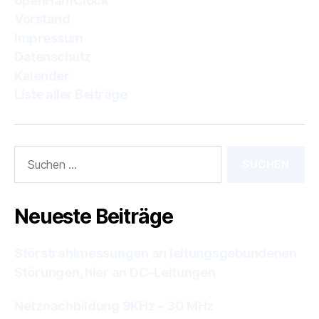
openHamClock
Vorstand
Impressum
Datenschutz
Kalender
Liste aller Beiträge
Suchen
nach:
Neueste Beiträge
Störstrahlmessungen an leitungsgebundenen
Störungen, hier an DC-Leitungen
Netznachbildung 9KHz – 30 MHz