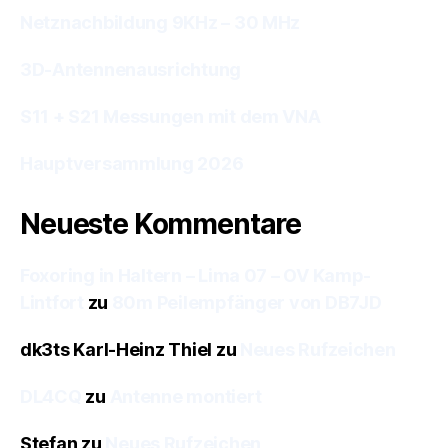
Netznachbildung 9KHz – 30 MHz
3D-Antennenausrichtung
S11 + S21 Messungen mit dem VNA
Hauptversammlung 2026
Neueste Kommentare
Foxoring in Haltern – Lima 07 – OV Kamp-
Lintfort
zu
80m Peilempfänger von DB7JD
dk3ts Karl-Heinz Thiel
zu
Neues Rufzeichen
DL4CQ
zu
Antenne montiert
Stefan
zu
Neues Rufzeichen