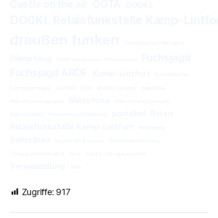
Castle on the air
COTA
DO0KL
DO0KL Relaisfunkstelle Kamp-Lintfo
draußen funken
Dynamisches Mikrofon
Fuchsjagd
Dämpfung
Elektretmikrofon
Erfahrungen
Fuchsjagd ARDF
Kamp-Lintfort
Kernmaterial
Kernmaterialien
Laufzeit
LISN
Meteor-Scatter
Mikrofon
Mikrofone
Mikrofonbelegungen
Mikrofonschaltungen
portabel
Relais
Mikrofontest
Phasenverschiebeung
Relaisfunkstelle Kamp-Lintfort
Ringkerne
Selbstbau
Spectrum Analyzer
Störstrahlmessung
Temperaturverhalten
Test
Tricks
Vergussmasse
Versammlung
VNA
Zugriffe:
917