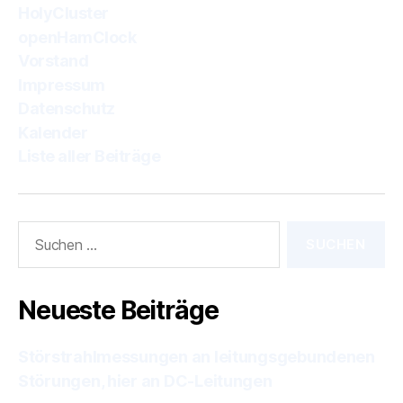
HolyCluster
openHamClock
Vorstand
Impressum
Datenschutz
Kalender
Liste aller Beiträge
Suchen
nach:
Neueste Beiträge
Störstrahlmessungen an leitungsgebundenen
Störungen, hier an DC-Leitungen