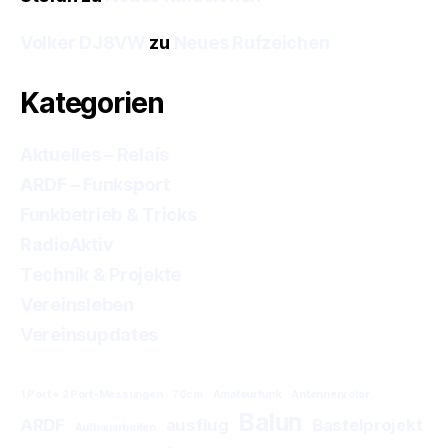
Volker DJ8VW
zu
Neues Rufzeichen
Kategorien
Aktuelles – Relais
ARDF – Funksport
Funkbetrieb & Tricks
RadioAktiv
Technik & Projekte
Vereinsleben
Vereinsupdates
1 Port + 2 Port-Messungen
70cm
Amateurfunk
Antennenrotor
Balun
ARDF
ausflug
Bastelprojekt
Aufbauarbeiten