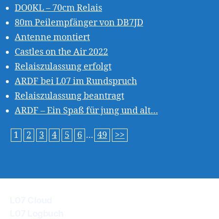
DO0KL – 70cm Relais
80m Peilempfänger von DB7JD
Antenne montiert
Castles on the Air 2022
Relaiszulassung erfolgt
ARDF bei L07 im Rundspruch
Relaiszulassung beantragt
ARDF – Ein Spaß für jung und alt…
1
2
3
4
5
6
...
49
>>
L07 Cloud
L07 Logbuch