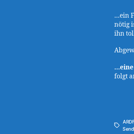
…ein F
nötig 
ihn tol
Abgewa
…eine
folgt 
ARD
Schlagwö
Send