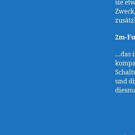
sie et
Zweck,
zusätz
2m-Fu
…das i
kompak
Schalt
und di
diesma