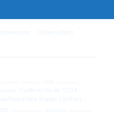
Impressum
Datenschutz
ARDF
Amateurfunk
Antennenrotor
Aufbauarbeiten
Castle on the air
COTA
lprojekt
isfunkstelle Kamp-Lintfort
en
Dämpfung
Dynamisches Mikrofon
Elektretmikrofon