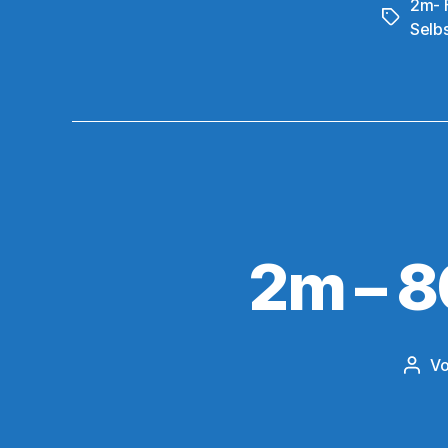
2m- 
Schlagwö
Selb
2m – 
V
Beit