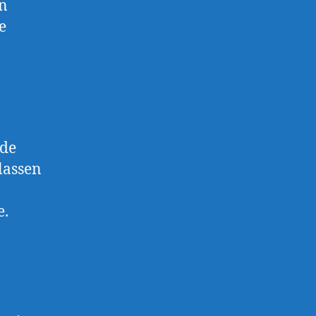
en
e
nde
lassen
e.
fänger