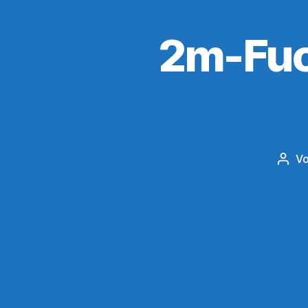
2m-Fuc
V
Beit