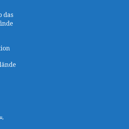
b das
finde
tion
lände
u
,