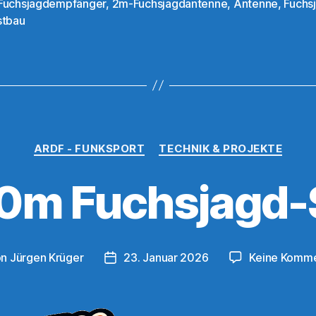
Antenne“
Fuchsjagdempfänger
,
2m-Fuchsjagdantenne
,
Antenne
,
Fuchs
rter
stbau
Kategorien
ARDF - FUNKSPORT
TECHNIK & PROJEKTE
80m Fuchsjagd-
on
Jürgen Krüger
23. Januar 2026
Keine Komm
ragsautor
Veröffentlichungsdatum