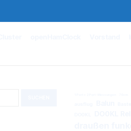
Cluster
openHamClock
Vorstand
1 Port + 2 Port-Messungen
70cm
Balun
ausflug
Baste
DO0KL Rela
DO0KL
draußen funk