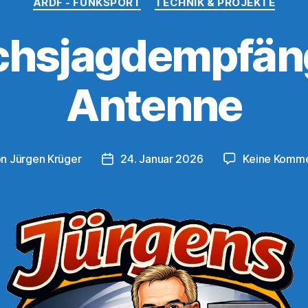
ARDF - FUNKSPORT
TECHNIK & PROJEKTE
hsjagdempfän
Antenne
on
Jürgen Krüger
24. Januar 2026
Keine Komm
ragsautor
Veröffentlichungsdatum