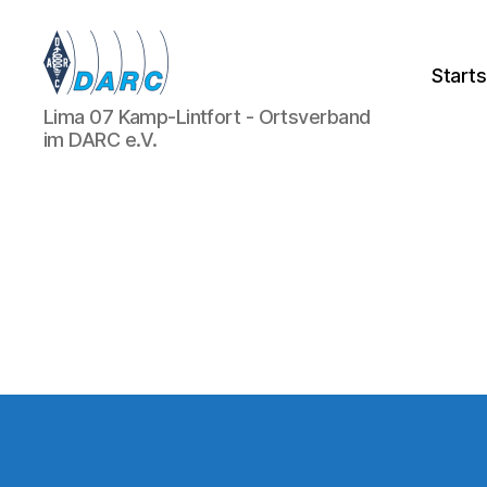
Starts
Lima
Lima 07 Kamp-Lintfort - Ortsverband
07
im DARC e.V.
-
OV
Kamp-
Lintfort