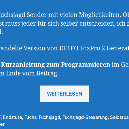
uchsjagd Sender mit vielen Möglichkeiten. O
ist muss jeder für sich selber entscheiden, ich 
l.
ndelte Version von DF1FO FoxPro 2.Genera
 Kurzanleitung zum Programmieren
im Ge
am Ende vom Beitrag.
„2m
WEITERLESEN
–
80m
Fuchsjagd-
F
,
Endstufe
,
Fuchs
,
Fuchsjagd
,
Fuchsjagd-Steuerung
,
Selbstba
rter
er
Sender“