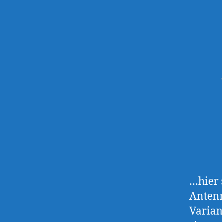
…hier 
Antenn
Varian