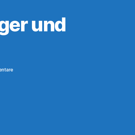
ger und
zu
entare
2m-
Fuchsjagdempfänger
und
Antenne