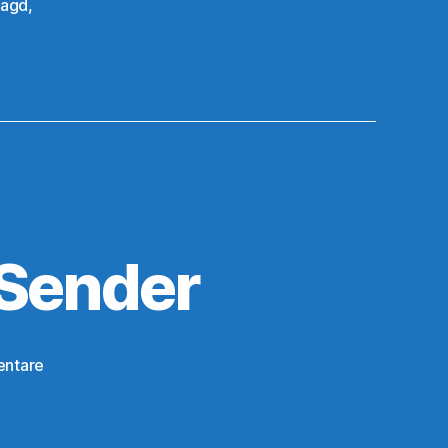
jagd
,
Sender
zu
entare
2m
–
80m