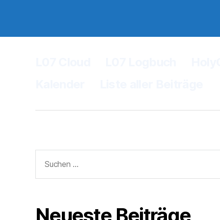
L07 Cloud
L07 Logbuch
Holy
Kalender
Liste aller Beiträge
Suchen
nach:
Neueste Beiträge