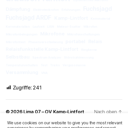
Dynamisches Mikrofon
Fuchsjagd
Dämpfung
Elektretmikrofon
Erfahrungen
Fuchsjagd ARDF
Kamp-Lintfort
Kernmaterial
Kernmaterialien
Laufzeit
LISN
Meteor-Scatter
Mikrofon
Mikrofone
Mikrofonbelegungen
Mikrofonschaltungen
portabel
Relais
Mikrofontest
Phasenverschiebeung
Relaisfunkstelle Kamp-Lintfort
Ringkerne
Selbstbau
Spectrum Analyzer
Störstrahlmessung
Temperaturverhalten
Test
Tricks
Vergussmasse
Versammlung
VNA
Zugriffe:
241
© 2026
Lima 07 – OV Kamp-Lintfort
Nach oben
↑
We use cookies on our website to give you the most relevant