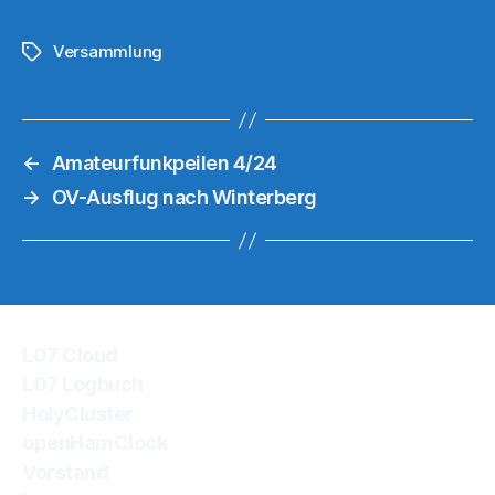
Versammlung
Schlagwörter
←
Amateurfunkpeilen 4/24
→
OV-Ausflug nach Winterberg
L07 Cloud
L07 Logbuch
HolyCluster
openHamClock
Vorstand