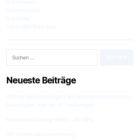
Impressum
Datenschutz
Kalender
Liste aller Beiträge
Suchen
nach:
Neueste Beiträge
Störstrahlmessungen an leitungsgebundenen
Störungen, hier an DC-Leitungen
Netznachbildung 9KHz – 30 MHz
3D-Antennenausrichtung