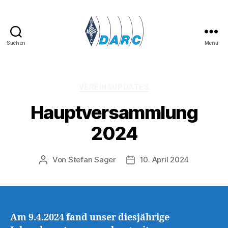
Suchen
Menü
Lima
07
-
OV
Kategorien
VEREINSUPDATES
Kamp-
Hauptversammlung
Lintfort
2024
Von
Stefan Sager
10. April 2024
Beitragsautor
Veröffentlichungsdatum
Am 9.4.2024 fand unser diesjährige