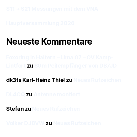
S11 + S21 Messungen mit dem VNA
Hauptversammlung 2026
Neueste Kommentare
Foxoring in Haltern – Lima 07 – OV Kamp-
Lintfort
zu
80m Peilempfänger von DB7JD
dk3ts Karl-Heinz Thiel
zu
Neues Rufzeichen
DL4CQ
zu
Antenne montiert
Stefan
zu
Neues Rufzeichen
Volker DJ8VW
zu
Neues Rufzeichen