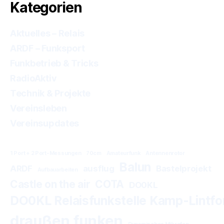
Kategorien
Aktuelles – Relais
ARDF – Funksport
Funkbetrieb & Tricks
RadioAktiv
Technik & Projekte
Vereinsleben
Vereinsupdates
1 Port + 2 Port-Messungen
70cm
Amateurfunk
Antennenrotor
Balun
ARDF
ausflug
Bastelprojekt
Aufbauarbeiten
Castle on the air
COTA
DO0KL
DO0KL Relaisfunkstelle Kamp-Lintfo
draußen funken