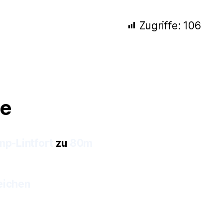
Zugriffe:
106
e
mp-Lintfort
zu
80m
eichen