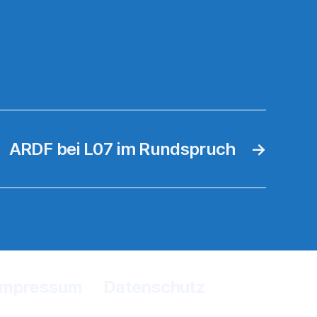
ARDF bei L07 im Rundspruch
→
Impressum
Datenschutz