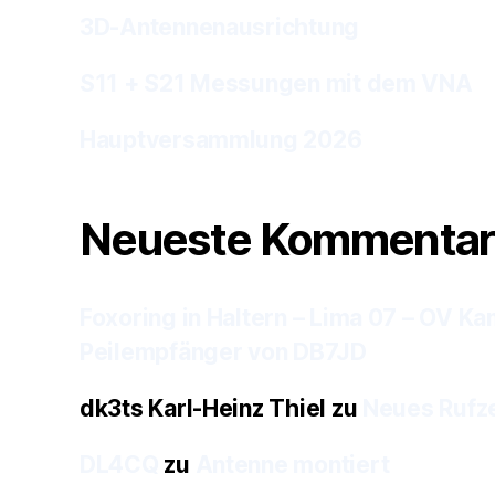
3D-Antennenausrichtung
S11 + S21 Messungen mit dem VNA
Hauptversammlung 2026
Neueste Kommentar
Foxoring in Haltern – Lima 07 – OV Ka
Peilempfänger von DB7JD
dk3ts Karl-Heinz Thiel
zu
Neues Rufz
DL4CQ
zu
Antenne montiert