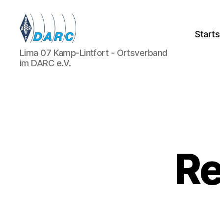
Starts
Lima
Lima 07 Kamp-Lintfort - Ortsverband
07
im DARC e.V.
-
OV
Kamp-
Lintfort
Re