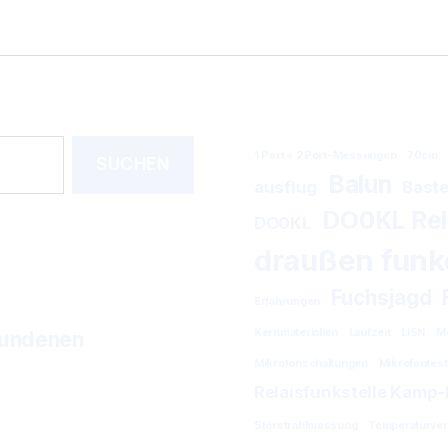
1 Port + 2 Port-Messungen
70cm
Balun
ausflug
Baste
DO0KL Rela
DO0KL
draußen funk
Fuchsjagd
Erfahrungen
Kernmaterialien
Laufzeit
LISN
Me
bundenen
Mikrofonschaltungen
Mikrofontest
Relaisfunkstelle Kamp-
Störstrahlmessung
Temperaturver