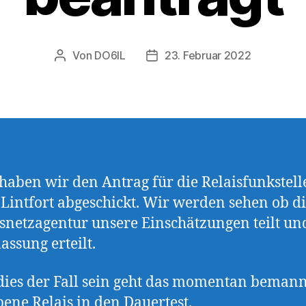
Von
DO6IL
23. Februar 2022
Beitragsautor
Veröffentlichungsdatum
haben wir den Antrag für die Relaisfunkstell
intfort abgeschickt. Wir werden sehen ob d
netzagentur unsere Einschätzungen teilt un
assung erteilt.
 dies der Fall sein geht das momentan bemann
bene Relais in den Dauertest.