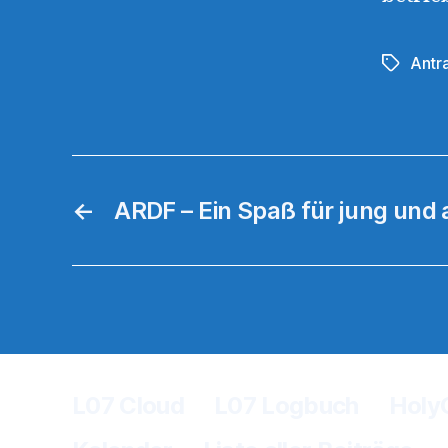
Antr
Schlagwö
←
ARDF – Ein Spaß für jung und 
L07 Cloud
L07 Logbuch
Holy