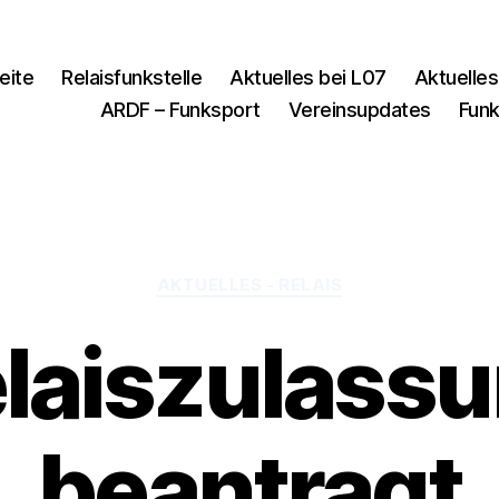
eite
Relaisfunkstelle
Aktuelles bei L07
Aktuelles
ARDF – Funksport
Vereinsupdates
Funk
Kategorien
AKTUELLES - RELAIS
laiszulass
beantragt