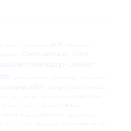
ARDF
Amateurfunk
Antennenrotor
Aufbauarbeiten
Castle on the air
COTA
lprojekt
isfunkstelle Kamp-Lintfort
en
Dämpfung
Dynamisches Mikrofon
Elektretmikrofon
Fuchsjagd ARDF
Kamp-Lintfort
Kernmaterial
Mikrofone
teor-Scatter
Mikrofon
Mikrofonbelegungen
portabel
Relais
Phasenverschiebeung
Lintfort
Selbstbau
Ringkerne
Spectrum Analyzer
Versammlung
halten
Test
Tricks
Vergussmasse
VNA