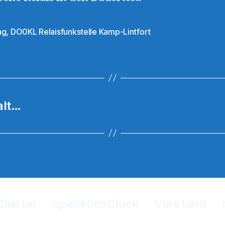
ag
,
DO0KL Relaisfunkstelle Kamp-Lintfort
rter
alt…
Cluster
openHamClock
Vorstand