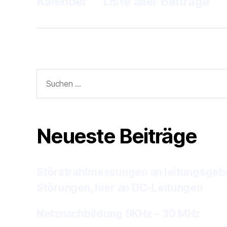
Kalender
Liste aller Beiträge
Suchen
nach:
Neueste Beiträge
Störstrahlmessungen an leitungsge
Störungen, hier an DC-Leitungen
Netznachbildung 9KHz – 30 MHz