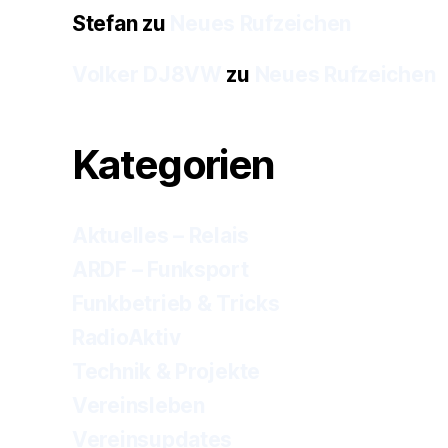
Stefan
zu
Neues Rufzeichen
Volker DJ8VW
zu
Neues Rufzeichen
Kategorien
Aktuelles – Relais
ARDF – Funksport
Funkbetrieb & Tricks
RadioAktiv
Technik & Projekte
Vereinsleben
Vereinsupdates