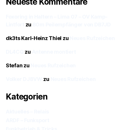
Neueste Kommentare
Foxoring in Haltern – Lima 07 – OV Kamp-
Lintfort
zu
80m Peilempfänger von DB7JD
dk3ts Karl-Heinz Thiel
zu
Neues Rufzeichen
DL4CQ
zu
Antenne montiert
Stefan
zu
Neues Rufzeichen
Volker DJ8VW
zu
Neues Rufzeichen
Kategorien
Aktuelles – Relais
ARDF – Funksport
Funkbetrieb & Tricks