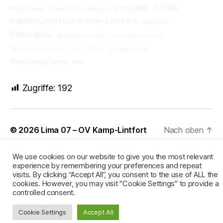
portabel
Relais
Mikrofontest
Phasenverschiebeung
Relaisfunkstelle Kamp-Lintfort
Ringkerne
Selbstbau
Spectrum Analyzer
Störstrahlmessung
Temperaturverhalten
Test
Tricks
Vergussmasse
Versammlung
VNA
Zugriffe:
192
© 2026
Lima 07 – OV Kamp-Lintfort
Nach oben
↑
We use cookies on our website to give you the most relevant
experience by remembering your preferences and repeat
visits. By clicking “Accept All”, you consent to the use of ALL the
cookies. However, you may visit "Cookie Settings" to provide a
controlled consent.
Cookie Settings
Accept All