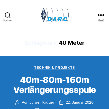
Suchen
Menü
Lima
07
-
OV
Schlagwort:
40 Meter
Kamp-
Lintfort
Kategorien
TECHNIK & PROJEKTE
40m-80m-160m
Verlängerungsspule
Von
Jürgen Krüger
22. Januar 2026
Beitragsautor
Veröffentlichungsdatum