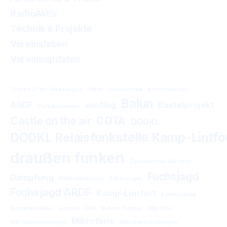
RadioAktiv
Technik & Projekte
Vereinsleben
Vereinsupdates
1 Port + 2 Port-Messungen
70cm
Amateurfunk
Antennenrotor
Balun
ARDF
ausflug
Bastelprojekt
Aufbauarbeiten
Castle on the air
COTA
DO0KL
DO0KL Relaisfunkstelle Kamp-Lintfo
draußen funken
Dynamisches Mikrofon
Fuchsjagd
Dämpfung
Elektretmikrofon
Erfahrungen
Fuchsjagd ARDF
Kamp-Lintfort
Kernmaterial
Kernmaterialien
Laufzeit
LISN
Meteor-Scatter
Mikrofon
Mikrofone
Mikrofonbelegungen
Mikrofonschaltungen