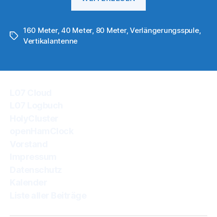
80m-
160m
160 Meter
,
40 Meter
,
80 Meter
,
Verlängerungsspule
Verlängerungssp
,
Schlagwörter
Vertikalantenne
L07 Cloud
L07 Logbuch
HolyCluster
openHamClock
Vorstand
Impressum
Datenschutz
Kalender
Liste aller Beiträge