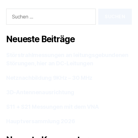
Suchen
nach:
Neueste Beiträge
Störstrahlmessungen an leitungsgebundenen
Störungen, hier an DC-Leitungen
Netznachbildung 9KHz – 30 MHz
3D-Antennenausrichtung
S11 + S21 Messungen mit dem VNA
Hauptversammlung 2026