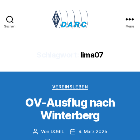
Suchen
Menü
Lima
07
-
OV
Schlagwort:
lima07
Kamp-
Lintfort
Kategorien
VEREINSLEBEN
OV-Ausflug nach
Winterberg
Von
DO6IL
9. März 2025
Beitragsautor
Veröffentlichungsdatum