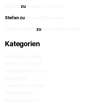
DL4CQ
zu
Antenne montiert
Stefan
zu
Neues Rufzeichen
Volker DJ8VW
zu
Neues Rufzeichen
Kategorien
Aktuelles – Relais
ARDF – Funksport
Funkbetrieb & Tricks
RadioAktiv
Technik & Projekte
Vereinsleben
Vereinsupdates