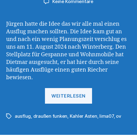
zu
Keine Kommentare
OV-
Ausflug
nach
Jürgen hatte die Idee das wir alle mal einen
Winterberg
Ausflug machen sollten. Die Idee kam gut an
und nach ein wenig Planungszeit verschlug es
uns am 11. August 2024 nach Winterberg. Den
Stellplatz für Gespanne und Wohnmobile hat
Dietmar ausgesucht, er hat hier durch seine
häufigen Ausflüge einen guten Riecher
bewiesen.
„OV-
WEITERLESEN
Ausflug
nach
ausflug
,
draußen funken
,
Kahler Asten
Winterberg“
,
lima07
,
ov
Schlagwörter