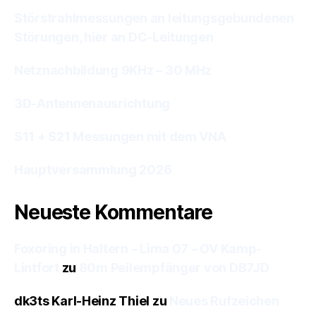
Störstrahlmessungen an leitungsgebundenen
Störungen, hier an DC-Leitungen
Netznachbildung 9KHz – 30 MHz
3D-Antennenausrichtung
S11 + S21 Messungen mit dem VNA
Hauptversammlung 2026
Neueste Kommentare
Foxoring in Haltern – Lima 07 – OV Kamp-
Lintfort
zu
80m Peilempfänger von DB7JD
dk3ts Karl-Heinz Thiel
zu
Neues Rufzeichen