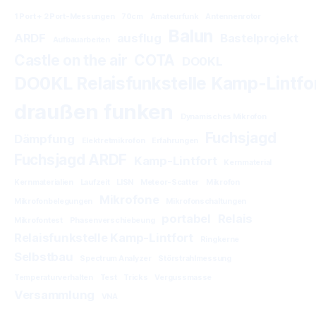
1 Port + 2 Port-Messungen
70cm
Amateurfunk
Antennenrotor
Balun
ARDF
ausflug
Bastelprojekt
Aufbauarbeiten
Castle on the air
COTA
DO0KL
DO0KL Relaisfunkstelle Kamp-Lintfo
draußen funken
Dynamisches Mikrofon
Fuchsjagd
Dämpfung
Elektretmikrofon
Erfahrungen
Fuchsjagd ARDF
Kamp-Lintfort
Kernmaterial
Kernmaterialien
Laufzeit
LISN
Meteor-Scatter
Mikrofon
Mikrofone
Mikrofonbelegungen
Mikrofonschaltungen
portabel
Relais
Mikrofontest
Phasenverschiebeung
Relaisfunkstelle Kamp-Lintfort
Ringkerne
Selbstbau
Spectrum Analyzer
Störstrahlmessung
Temperaturverhalten
Test
Tricks
Vergussmasse
Versammlung
VNA