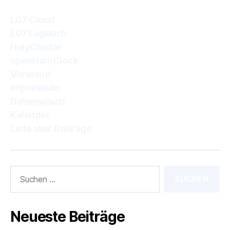
L07 Cloud
L07 Logbuch
HolyCluster
openHamClock
Vorstand
Impressum
Datenschutz
Kalender
Liste aller Beiträge
Suchen
nach:
Neueste Beiträge